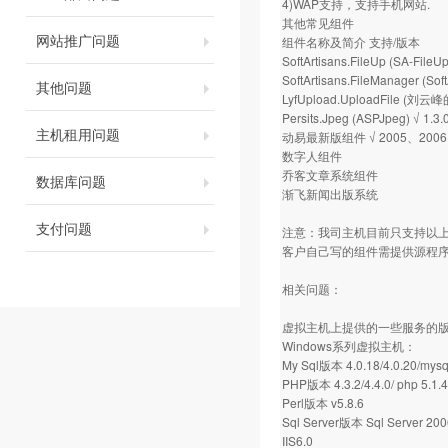
4)WAP支持，支持手机网站.
其他常见组件
网站推广问题
组件名称及简介 支持/版本
SoftArtisans.FileUp (SA-File
SoftArtisans.FileManager (S
其他问题
LyfUpload.UploadFile (
Persits.Jpeg (ASPJpeg) √ 1.3.
主机租用问题
动易最新版组件 √ 2005、2006
数字人组件
乔客文章系统组件
数据库问题
渐飞新闻出版系统
支付问题
注意：我司主机目前只支持以
客户自己写的组件需提供源程序
相关问题：
虚拟主机上提供的一些服务的版
Windows系列虚拟主机：
My Sql版本 4.0.18/4.0.20/mysq
PHP版本 4.3.2/4.4.0/ php 5.1.4
Perl版本 v5.8.6
Sql Server版本 Sql Server 200
IIS6.0