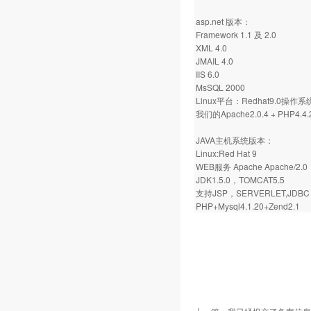
asp.net 版本：
Framework 1.1 及 2.0
XML 4.0
JMAIL 4.0
IIS 6.0
MsSQL 2000
Linux平台：Redhat9.0操作系
我们的Apache2.0.4 + PHP4.4.2
JAVA主机系统版本：
Linux:Red Hat 9
WEB服务 Apache Apache/2.0
JDK1.5.0，TOMCAT5.5
支持JSP，SERVERLET,JDBC 
PHP+Mysql4.1.20+Zend2.1