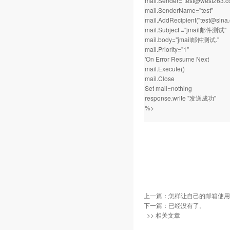
mail.Sender="test@west263.c
mail.SenderName="test"
mail.AddRecipient("test@sina
mail.Subject ="jmail邮件测试"
mail.body="jmail邮件测试."
mail.Priority="1"
'On Error Resume Next
mail.Execute()
mail.Close
Set mail=nothing
response.write "发送成功"
%>
上一篇：
怎样让自己的邮箱使用
下一篇：已经没有了。
>> 相关文章