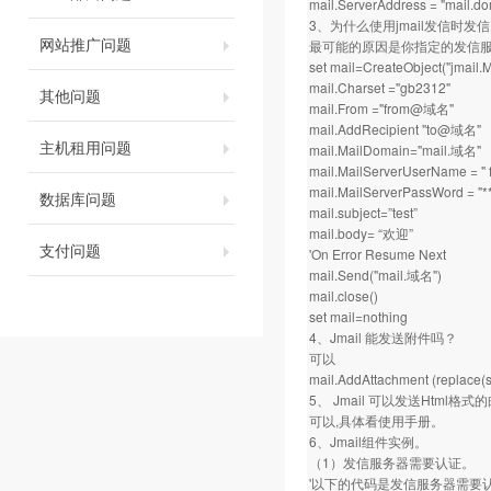
mail.ServerAddress = "mail.d
3、为什么使用jmail发信时发
网站推广问题
最可能的原因是你指定的发信
set mail=CreateObject("jmail.
mail.Charset ="gb2312"
其他问题
mail.From ="from@域名"
mail.AddRecipient "to@域名"
主机租用问题
mail.MailDomain="mail.域名"
mail.MailServerUserName = 
mail.MailServerPassWord = "**
数据库问题
mail.subject=”test”
mail.body= “欢迎”
支付问题
'On Error Resume Next
mail.Send("mail.域名")
mail.close()
set mail=nothing
4、Jmail 能发送附件吗？
可以
mail.AddAttachment (replace(ser
5、 Jmail 可以发送Html格
可以,具体看使用手册。
6、Jmail组件实例。
（1）发信服务器需要认证。
'以下的代码是发信服务器需要