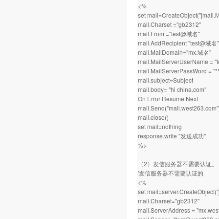
<%
set mail=CreateObject("jmail.
mail.Charset ="gb2312"
mail.From ="test@域名"
mail.AddRecipient "test@域名"
mail.MailDomain="mx.域名"
mail.MailServerUserName = 
mail.MailServerPassWord = "**
mail.subject=Subject
mail.body= "hi china.com"
On Error Resume Next
mail.Send("mail.west263.com"
mail.close()
set mail=nothing
response.write "发送成功"
%>
（2）发信服务器不需要认证。
'发信服务器不需要认证的
<%
set mail=server.CreateObject(
mail.Charset="gb2312"
mail.ServerAddress = "mx.wes