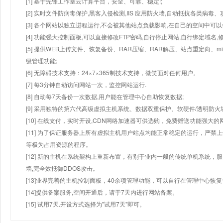
[1] 基于先锋工作室云计算平台，安全、可靠、稳定!;
[2] 实时文件防病毒保护,黑客入侵检测,IIS 应用防火墙,自动抵抗各类病毒、
[3] 各个网站以独立进程运行,不会被其他站点负载影响,在自己的空间中可以使用
[4] 功能强大控制面板,可以直接修改FTP密码,自行停止网站,自行绑定域名,
[5] 提供WEB上传文件、恢复备份、RAR压缩、RAR解压、站点重定向
级管理功能;
[6] 无障碍技术支持：24×7×365制技术支持，微笑面对任何用户。
[7] 每3分钟自动访问网站一次，监控网站运行.
[8] 自动每7天备份一次数据,用户能在管理中心自助恢复数据;
[9] 采用独特的第六代高级虚拟主机系统、数据双重保护、软硬件/透明防火
[10] 在线支付，实时开设,CDN网络加速器可供选购，免费赠送功能强大
[11] 为了保证服务器上所有虚拟主机用户站点均能正常稳定的运行，严禁上
等极为占用资源的程序。
[12] 新的主机在系统架构上重新布置，有别于业内一般的传统单机系统，
墙,完全效抵御DDOS攻击。
[13]业界完善的主机控制面板，40余项管理功能，可以自行在管理中心恢
[14]提供备案服务,空间开通后，请于7天内进行网站备案。
[15] 试用7天.开设方式选择为"试用7天"即可。