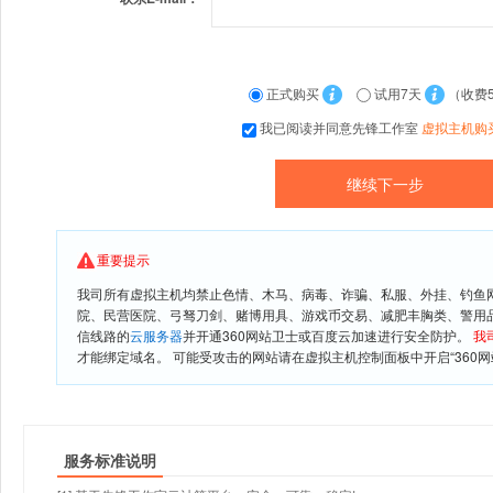
正式购买
试用7天
（收费
我已阅读并同意先锋工作室
虚拟主机购
重要提示
我司所有虚拟主机均禁止色情、木马、病毒、诈骗、私服、外挂、钓鱼
院、民营医院、弓驽刀剑、赌博用具、游戏币交易、减肥丰胸类、警用
信线路的
云服务器
并开通360网站卫士或百度云加速进行安全防护。
我
才能绑定域名。 可能受攻击的网站请在虚拟主机控制面板中开启“360网
服务标准说明