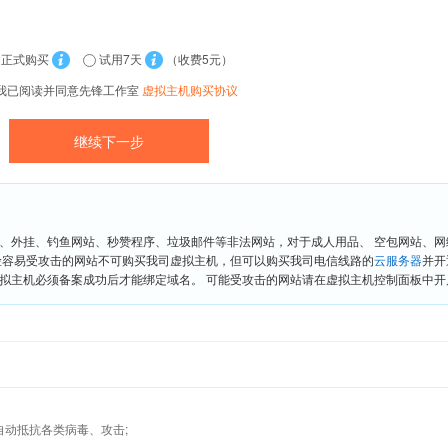
正式购买
试用7天
（收费5元）
我已阅读并同意先锋工作室
虚拟主机购买协议
、外挂、钓鱼网站、秒赞程序、垃圾邮件等非法网站，对于成人用品、 空包网站、
险容易受攻击的网站不可购买我司虚拟主机，但可以购买我司电信线路的
云服务器
并开
拟主机必须备案成功后才能绑定域名。 可能受攻击的网站请在虚拟主机控制面板中开启“
墙,自动抵抗各类病毒、攻击;