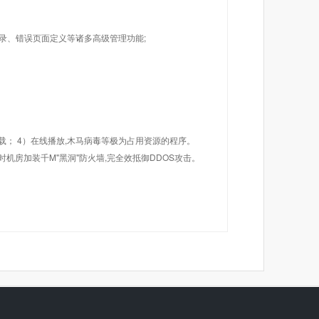
目录、错误页面定义等诸多高级管理功能;
载； 4）在线播放,木马病毒等极为占用资源的程序。
机房加装千M"黑洞"防火墙,完全效抵御DDOS攻击。