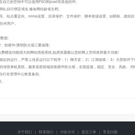
在自己的空间中可以使用FSO和jmail等其他控件;
止网站,自行绑定域名,修改网站缺省文档;
AR解压、站点重定向、mime设置、目录保护、文件保护、脚本错误设置、ip限制、虚拟
对任何用户。
数据;
护、软硬件/透明防火墙三重保障;
购，免费赠送功能强大的网站情报系统,如虎添翼般让您的网上空间发挥最大功效!
常稳定的运行，严禁上传及运行以下程序：1）聊天室； 2）江湖游戏； 3）大型软件下
般的传统单机系统，服务器群前端加装硬件防火墙，全面提速，稳定、安全、高效。 同时
以自行在管理中心恢复备份。
案。
关于我们
|
联系我们
|
付款方式
|
提交工单
|
常见问题