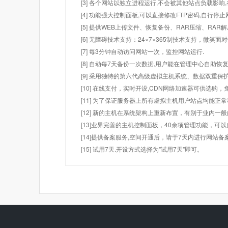
[3] 各个网站以独立进程运行,不会被其他站点负载影响,
[4] 功能强大控制面板,可以直接修改FTP密码,自行停
[5] 提供WEB上传文件、恢复备份、RAR压缩、R
[6] 无障碍技术支持：24×7×365制技术支持，微笑面
[7] 每3分钟自动访问网站一次，监控网站运行.
[8] 自动每7天备份一次数据,用户能在管理中心自助恢复
[9] 采用独特的第六代高级虚拟主机系统、数据双重保
[10] 在线支付，实时开设,CDN网络加速器可供选
[11] 为了保证服务器上所有虚拟主机用户站点均能正
[12] 新的主机在系统架构上重新布置，有别于业内一
[13]业界完善的主机控制面板，40余项管理功能，可
[14]提供备案服务,空间开通后，请于7天内进行网站备
[15] 试用7天.开设方式选择为"试用7天"即可。