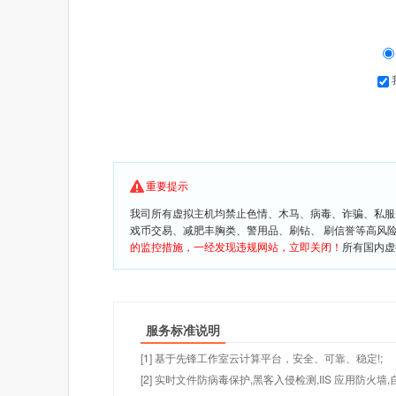
重要提示
我司所有虚拟主机均禁止色情、木马、病毒、诈骗、私服
戏币交易、减肥丰胸类、警用品、刷钻、 刷信誉等高风
的监控措施，一经发现违规网站，立即关闭！
所有国内虚
服务标准说明
[1] 基于先锋工作室云计算平台，安全、可靠、稳定!;
[2] 实时文件防病毒保护,黑客入侵检测,IIS 应用防火