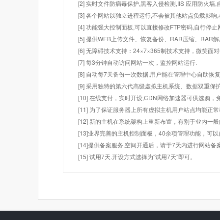
[2] 实时文件防病毒保护,黑客入侵检测,IIS 应用防火
[3] 各个网站以独立进程运行,不会被其他站点负载影响,
[4] 功能强大控制面板,可以直接修改FTP密码,自行停
[5] 提供WEB上传文件、恢复备份、RAR压缩、R
[6] 无障碍技术支持：24×7×365制技术支持，微笑面
[7] 每3分钟自动访问网站一次，监控网站运行.
[8] 自动每7天备份一次数据,用户能在管理中心自助恢复
[9] 采用独特的第六代高级虚拟主机系统、数据双重保
[10] 在线支付，实时开设,CDN网络加速器可供选
[11] 为了保证服务器上所有虚拟主机用户站点均能正
[12] 新的主机在系统架构上重新布置，有别于业内一
[13]业界完善的主机控制面板，40余项管理功能，可
[14]提供备案服务,空间开通后，请于7天内进行网站备
[15] 试用7天.开设方式选择为"试用7天"即可。