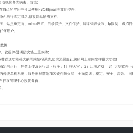
墙,自动抵抗各类病毒、攻击;
在自己的空间中可以使用FSO和jmail等其他控件;
止网站,自行绑定域名,修改网站缺省文档;
AR解压、站点重定向、mime设置、目录保护、文件保护、脚本错误设置、ip限制、虚拟
对任何用户。
数据;
护、软硬件/透明防火墙三重保障;
购，免费赠送功能强大的网站情报系统,如虎添翼般让您的网上空间发挥最大功效!
常稳定的运行，严禁上传及运行以下程序：1）聊天室； 2）江湖游戏； 3）大型软件下
般的传统单机系统，服务器群前端加装硬件防火墙，全面提速，稳定、安全、高效。 同时
以自行在管理中心恢复备份。
案。