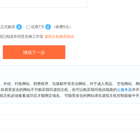
正式购买
试用7天
（收费5元）
我已阅读并同意先锋工作室
虚拟主机购买协议
、外挂、钓鱼网站、秒赞程序、垃圾邮件等非法网站，对于成人用品、 空包网站、
险容易受攻击的网站不可购买我司虚拟主机，但可以购买我司电信线路的
云服务器
并开
拟主机必须备案成功后才能绑定域名。 可能受攻击的网站请在虚拟主机控制面板中开启“