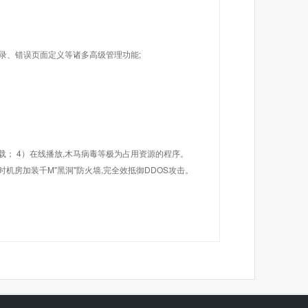
目录、错误页面定义等诸多高级管理功能;
载； 4）在线播放,木马病毒等极为占用资源的程序。
机房加装千M"黑洞"防火墙,完全效抵御DDOS攻击。