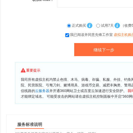
正式购买
试用7天
（收费
我已阅读并同意先锋工作室
虚拟主机购
重要提示
我司所有虚拟主机均禁止色情、木马、病毒、诈骗、私服、外挂、钓鱼
院、民营医院、弓驽刀剑、赌博用具、游戏币交易、减肥丰胸类、警用
信线路的
云服务器
并开通360网站卫士或百度云加速进行安全防护。
我
才能绑定域名。 可能受攻击的网站请在虚拟主机控制面板中开启“360网
服务标准说明