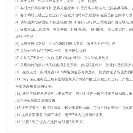
[1] 基于先锋工作室云计算平台，安全、可靠、稳定!;
[2] 实时文件防病毒保护,黑客入侵检测,IIS 应用防火墙,自动抵抗各类病毒、
[3] 各个网站以独立进程运行,不会被其他站点负载影响,在自己的空间中可以使用
[4] 功能强大控制面板,可以直接修改FTP密码,自行停止网站,自行绑定域名,
[5] 提供WEB上传文件、恢复备份、RAR压缩、RAR解压、站点重定向
级管理功能;
[6] 无障碍技术支持：24×7×365制技术支持，微笑面对任何用户。
[7] 每3分钟自动访问网站一次，监控网站运行.
[8] 自动每7天备份一次数据,用户能在管理中心自助恢复数据;
[9] 采用独特的第六代高级虚拟主机系统、数据双重保护、软硬件/透明防火
[10] 在线支付，实时开设,CDN网络加速器可供选购，免费赠送功能强大
[11] 为了保证服务器上所有虚拟主机用户站点均能正常稳定的运行，严禁上
等极为占用资源的程序。
[12] 新的主机在系统架构上重新布置，有别于业内一般的传统单机系统，
墙,完全效抵御DDOS攻击。
[13]业界完善的主机控制面板，40余项管理功能，可以自行在管理中心恢
[14]提供备案服务,空间开通后，请于7天内进行网站备案。
[15] 试用7天.开设方式选择为"试用7天"即可。