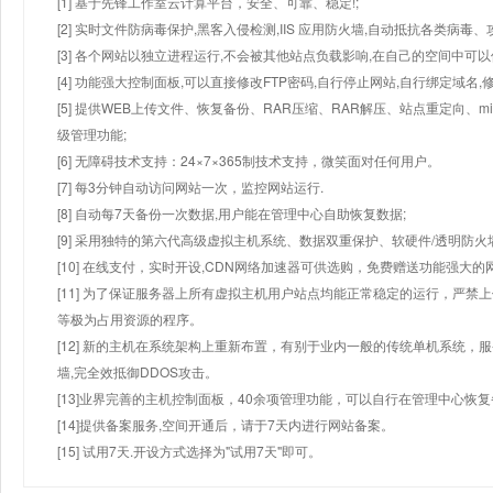
[1] 基于先锋工作室云计算平台，安全、可靠、稳定!;
[2] 实时文件防病毒保护,黑客入侵检测,IIS 应用防火墙,自动抵抗各类病毒、
[3] 各个网站以独立进程运行,不会被其他站点负载影响,在自己的空间中可以使用
[4] 功能强大控制面板,可以直接修改FTP密码,自行停止网站,自行绑定域名,
[5] 提供WEB上传文件、恢复备份、RAR压缩、RAR解压、站点重定向
级管理功能;
[6] 无障碍技术支持：24×7×365制技术支持，微笑面对任何用户。
[7] 每3分钟自动访问网站一次，监控网站运行.
[8] 自动每7天备份一次数据,用户能在管理中心自助恢复数据;
[9] 采用独特的第六代高级虚拟主机系统、数据双重保护、软硬件/透明防火
[10] 在线支付，实时开设,CDN网络加速器可供选购，免费赠送功能强大
[11] 为了保证服务器上所有虚拟主机用户站点均能正常稳定的运行，严禁上
等极为占用资源的程序。
[12] 新的主机在系统架构上重新布置，有别于业内一般的传统单机系统，
墙,完全效抵御DDOS攻击。
[13]业界完善的主机控制面板，40余项管理功能，可以自行在管理中心恢
[14]提供备案服务,空间开通后，请于7天内进行网站备案。
[15] 试用7天.开设方式选择为"试用7天"即可。