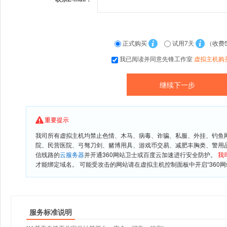
正式购买
试用7天
（收费
我已阅读并同意先锋工作室
虚拟主机购
重要提示
我司所有虚拟主机均禁止色情、木马、病毒、诈骗、私服、外挂、钓鱼
院、民营医院、弓驽刀剑、赌博用具、游戏币交易、减肥丰胸类、警用
信线路的
云服务器
并开通360网站卫士或百度云加速进行安全防护。
我
才能绑定域名。 可能受攻击的网站请在虚拟主机控制面板中开启“360网
服务标准说明