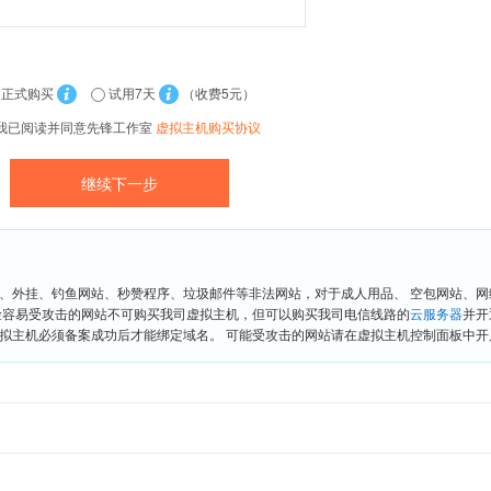
正式购买
试用7天
（收费5元）
我已阅读并同意先锋工作室
虚拟主机购买协议
、外挂、钓鱼网站、秒赞程序、垃圾邮件等非法网站，对于成人用品、 空包网站、
险容易受攻击的网站不可购买我司虚拟主机，但可以购买我司电信线路的
云服务器
并开
拟主机必须备案成功后才能绑定域名。 可能受攻击的网站请在虚拟主机控制面板中开启“