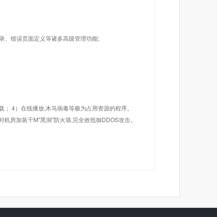
目录、错误页面定义等诸多高级管理功能;
载； 4）在线播放,木马病毒等极为占用资源的程序。
机房加装千M"黑洞"防火墙,完全效抵御DDOS攻击。