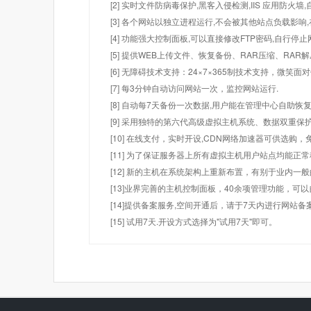
[2] 实时文件防病毒保护,黑客入侵检测,IIS 应用防火
[3] 各个网站以独立进程运行,不会被其他站点负载影响,
[4] 功能强大控制面板,可以直接修改FTP密码,自行停
[5] 提供WEB上传文件、恢复备份、RAR压缩、R
[6] 无障碍技术支持：24×7×365制技术支持，微笑面
[7] 每3分钟自动访问网站一次，监控网站运行.
[8] 自动每7天备份一次数据,用户能在管理中心自助恢复
[9] 采用独特的第六代高级虚拟主机系统、数据双重保
[10] 在线支付，实时开设,CDN网络加速器可供选
[11] 为了保证服务器上所有虚拟主机用户站点均能正
[12] 新的主机在系统架构上重新布置，有别于业内一
[13]业界完善的主机控制面板，40余项管理功能，可
[14]提供备案服务,空间开通后，请于7天内进行网站备
[15] 试用7天.开设方式选择为"试用7天"即可。