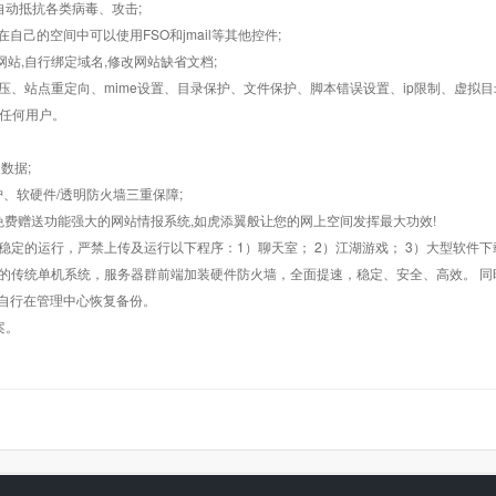
墙,自动抵抗各类病毒、攻击;
在自己的空间中可以使用FSO和jmail等其他控件;
止网站,自行绑定域名,修改网站缺省文档;
AR解压、站点重定向、mime设置、目录保护、文件保护、脚本错误设置、ip限制、虚拟
对任何用户。
数据;
护、软硬件/透明防火墙三重保障;
购，免费赠送功能强大的网站情报系统,如虎添翼般让您的网上空间发挥最大功效!
常稳定的运行，严禁上传及运行以下程序：1）聊天室； 2）江湖游戏； 3）大型软件下
般的传统单机系统，服务器群前端加装硬件防火墙，全面提速，稳定、安全、高效。 同时
以自行在管理中心恢复备份。
案。