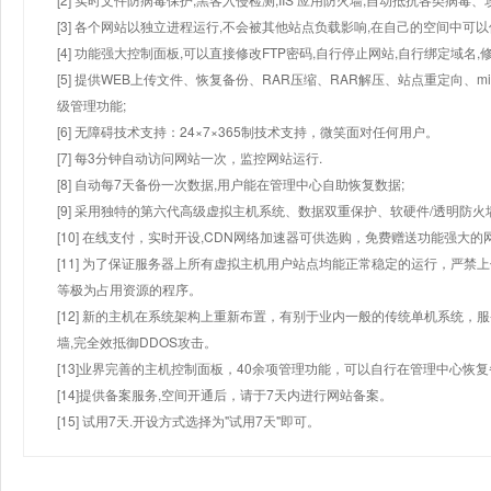
[3] 各个网站以独立进程运行,不会被其他站点负载影响,在自己的空间中可以使用
[4] 功能强大控制面板,可以直接修改FTP密码,自行停止网站,自行绑定域名,
[5] 提供WEB上传文件、恢复备份、RAR压缩、RAR解压、站点重定向
级管理功能;
[6] 无障碍技术支持：24×7×365制技术支持，微笑面对任何用户。
[7] 每3分钟自动访问网站一次，监控网站运行.
[8] 自动每7天备份一次数据,用户能在管理中心自助恢复数据;
[9] 采用独特的第六代高级虚拟主机系统、数据双重保护、软硬件/透明防火
[10] 在线支付，实时开设,CDN网络加速器可供选购，免费赠送功能强大
[11] 为了保证服务器上所有虚拟主机用户站点均能正常稳定的运行，严禁上
等极为占用资源的程序。
[12] 新的主机在系统架构上重新布置，有别于业内一般的传统单机系统，
墙,完全效抵御DDOS攻击。
[13]业界完善的主机控制面板，40余项管理功能，可以自行在管理中心恢
[14]提供备案服务,空间开通后，请于7天内进行网站备案。
[15] 试用7天.开设方式选择为"试用7天"即可。