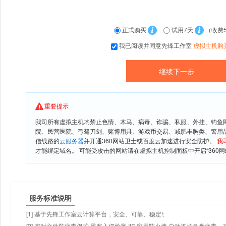
正式购买
试用7天
（收费
我已阅读并同意先锋工作室
虚拟主机购
重要提示
我司所有虚拟主机均禁止色情、木马、病毒、诈骗、私服、外挂、钓鱼
院、民营医院、弓驽刀剑、赌博用具、游戏币交易、减肥丰胸类、警用
信线路的
云服务器
并开通360网站卫士或百度云加速进行安全防护。
我
才能绑定域名。 可能受攻击的网站请在虚拟主机控制面板中开启“360网
服务标准说明
[1] 基于先锋工作室云计算平台，安全、可靠、稳定!;
[2] 实时文件防病毒保护,黑客入侵检测,IIS 应用防火墙,自动抵抗各类病毒、