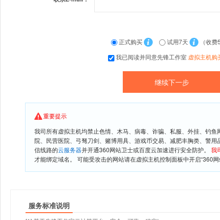
正式购买
试用7天
（收费
我已阅读并同意先锋工作室
虚拟主机购
重要提示
我司所有虚拟主机均禁止色情、木马、病毒、诈骗、私服、外挂、钓鱼
院、民营医院、弓驽刀剑、赌博用具、游戏币交易、减肥丰胸类、警用
信线路的
云服务器
并开通360网站卫士或百度云加速进行安全防护。
我
才能绑定域名。 可能受攻击的网站请在虚拟主机控制面板中开启“360网
服务标准说明