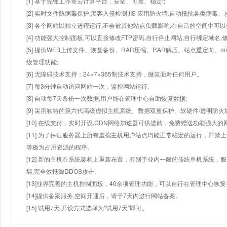
[1] 基于先锋工作室云计算平台，安全、可靠、稳定!;
[2] 实时文件防病毒保护,黑客入侵检测,IIS 应用防火墙,自动抵抗各类病毒、
[3] 各个网站以独立进程运行,不会被其他站点负载影响,在自己的空间中可以使用
[4] 功能强大控制面板,可以直接修改FTP密码,自行停止网站,自行绑定域名,
[5] 提供WEB上传文件、恢复备份、RAR压缩、RAR解压、站点重定向
级管理功能;
[6] 无障碍技术支持：24×7×365制技术支持，微笑面对任何用户。
[7] 每3分钟自动访问网站一次，监控网站运行.
[8] 自动每7天备份一次数据,用户能在管理中心自助恢复数据;
[9] 采用独特的第六代高级虚拟主机系统、数据双重保护、软硬件/透明防火
[10] 在线支付，实时开设,CDN网络加速器可供选购，免费赠送功能强大
[11] 为了保证服务器上所有虚拟主机用户站点均能正常稳定的运行，严禁上
等极为占用资源的程序。
[12] 新的主机在系统架构上重新布置，有别于业内一般的传统单机系统，
墙,完全效抵御DDOS攻击。
[13]业界完善的主机控制面板，40余项管理功能，可以自行在管理中心恢
[14]提供备案服务,空间开通后，请于7天内进行网站备案。
[15] 试用7天.开设方式选择为"试用7天"即可。