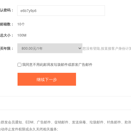
认密码：
邮箱数：
10个
总大小：
100M
买年限：
您没有登陆,按直接客户身份计
我同意不用此邮局发垃圾邮件或群发广告邮件
适合群发会员通知、EDM、广告邮件、促销邮件、发送病毒、垃圾邮件、钓鱼邮件、欺诈
自动停止发件权限或永久关闭相关服务;