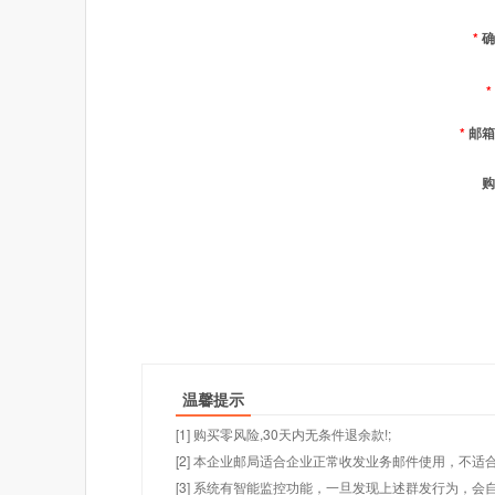
*
确
*
*
邮箱
购
温馨提示
[1] 购买零风险,30天内无条件退余款!;
[2] 本企业邮局适合企业正常收发业务邮件使用，不
[3] 系统有智能监控功能，一旦发现上述群发行为，会