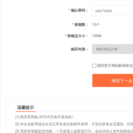
*
确认密码：
*
邮箱数：
10个
*
邮箱总大小：
100M
购买年限：
我同意不用此邮局发垃
温馨提示
[1] 购买零风险,30天内无条件退余款!;
[2] 本企业邮局适合企业正常收发业务邮件使用，不适合群发会员通知、E
[3] 系统有智能监控功能，一旦发现上述群发行为，会自动停止发件权限或