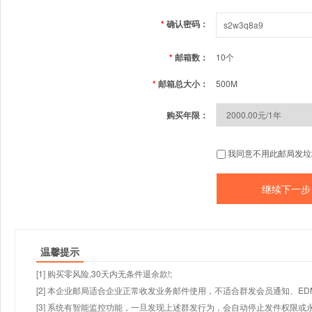
*
确认密码：
*
邮箱数：
10个
*
邮箱总大小：
500M
购买年限：
我同意不用此邮局发垃
温馨提示
[1] 购买零风险,30天内无条件退余款!;
[2] 本企业邮局适合企业正常收发业务邮件使用，不适合群发会员通知、E
[3] 系统有智能监控功能，一旦发现上述群发行为，会自动停止发件权限或