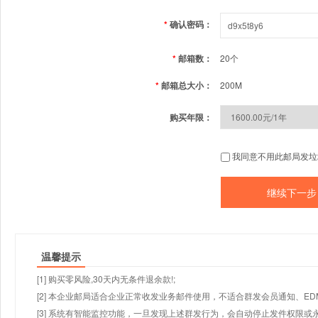
*
确认密码：
*
邮箱数：
20个
*
邮箱总大小：
200M
购买年限：
我同意不用此邮局发垃
温馨提示
[1] 购买零风险,30天内无条件退余款!;
[2] 本企业邮局适合企业正常收发业务邮件使用，不适合群发会员通知、E
[3] 系统有智能监控功能，一旦发现上述群发行为，会自动停止发件权限或