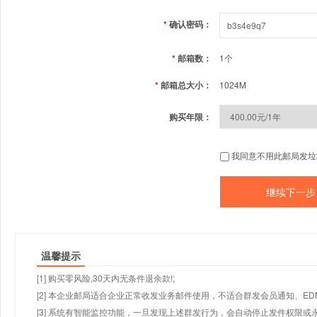
*
确认密码：
*
邮箱数：
1个
*
邮箱总大小：
1024M
购买年限：
我同意不用此邮局发垃
温馨提示
[1] 购买零风险,30天内无条件退余款!;
[2] 本企业邮局适合企业正常收发业务邮件使用，不适合群发会员通知、E
[3] 系统有智能监控功能，一旦发现上述群发行为，会自动停止发件权限或