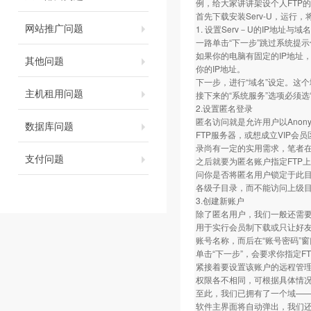
例，给大家讲讲架设个人FTP
首先下载安装Serv-U，运行
网站推广问题
1. 设置Serv－U的IP地址与域名
一路单击“下一步”跳过系统提示
如果你的电脑有固定的IP地址，
其他问题
你的IP地址。
下一步，进行“域名”设定。这个域名
主机租用问题
接下来的“系统服务”选项必须
2.设置匿名登录
匿名访问就是允许用户以Ano
数据库问题
FTP服务器，或想成立VIP会
录尚有一定的实用需求，笔者在
支付问题
之后就要为匿名账户指定FTP
问你是否将匿名用户锁定于此目
各级子目录，而不能访问上级
3.创建新账户
除了匿名用户，我们一般还需
用于实行会员制下载或只让好友访
账号名称，而后在“账号密码”
单击“下一步”，会要求你指定
紧接着要设置该账户的远程管理员
权限各不相同，可根据具体情
至此，我们已拥有了一个域——ftp.
软件主界面将自动弹出，我们