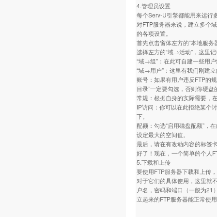
4.管理员设置
每个Serv-U引擎都能用来运行
对FTP服务器来说，建立多个
的各项设置。
首先点击窗体左方的“本地服务
选择左方的“域→活动”，这里
“域→组”：在此可自建一些用
“域→用户”：这里有我们刚建
账号：如果有用户违反FTP的
目录”一定要勾选，否则你硬盘
常规：根据自身的实际需要，在
IP访问：你可以在此拒绝某个讨
下。
配额：勾选“启用磁盘配额”，在
设定最大的空间值。
最后，请在有改动内容的标签卡
好了！现在，一个简单的个人F
5.下载和上传
要使用FTP服务器下载和上传，就要
对于它们的具体使用，这里就不
户名，密码和端口（一般为21
立起来的FTP服务器能正常使