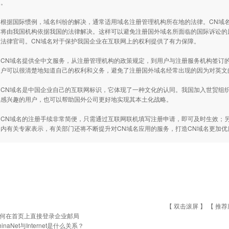
名。
据国际惯例，域名纠纷的解决，通常适用域名注册管理机构所在地的法律。CN域名
，将由我国机构依据我国的法律解决。这样可以避免注册国外域名所面临的国际诉讼的
是法律官司。CN域名对于保护我国企业在互联网上的权利提供了有力保障。
N域名提供全中文服务，从注册管理机构的政策规定，到用户与注册服务机构签订的
用户可以很清楚地知道自己的权利和义务，避免了注册国外域名经常出现的因为对英文
N域名是中国企业自己的互联网标识，它体现了一种文化的认同。我国加入世贸组织
业感兴趣的用户，也可以帮助国外公司更好地实现其本土化战略。
N域名的注册手续非常简便，只需通过互联网联机填写注册申请，即可及时生效；另
国内有关专家表示，有关部门还将不断提升对CN域名应用的服务，打造CN域名更加
【 双击滚屏 】 【
推荐
何在首页上直接登录企业邮局
hinaNet与Internet是什么关系？