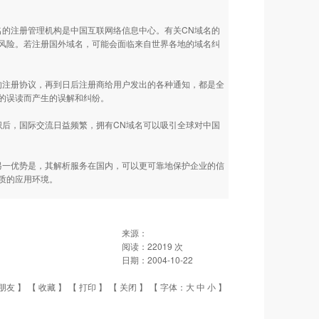
的注册管理机构是中国互联网络信息中心。有关CN域名的
风险。若注册国外域名，可能会面临来自世界各地的域名纠
注册协议，再到日后注册商给用户发出的各种通知，都是全
的误读而产生的误解和纠纷。
后，国际交流日益频繁，拥有CN域名可以吸引全球对中国
一优势是，其解析服务在国内，可以更可靠地保护企业的信
优质的应用环境。
来源：
阅读：
22019
次
日期：
2004-10-22
朋友
】 【
收藏
】 【
打印
】 【
关闭
】 【 字体：
大
中
小
】