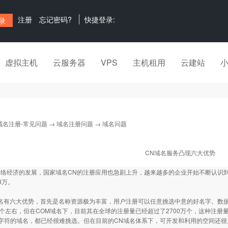
注册
忘记密码?
快捷登录:
虚拟主机
云服务器
VPS
主机租用
云建站
域名注册-常见问题
→
域名注册问题
→ 域名问题
CN域名服务凸现六大优势
络经济的发展，国家域名CN的注册应用也急剧上升，越来越多的企业开始不断认识到
8万。
有六大优势，首先是名称资源极为丰富，用户注册可以任意挑选中意的好名字。数据
万个左右，但在COM域名下，目前其在全球的注册量已经超过了2700万个，这种注册
字符的域名，都已经很难挑选。但在目前的CN域名体系下，可开发和利用的空间还很