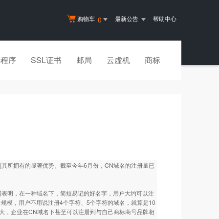
购物车
最新公告
帮助中心
0
小程序
SSL证书
邮局
云虚机
商标
其所拥有的显著优势。截至今年6月份，CN域名的注册量已
表明，在一种域名下，简短易记的好名字，用户大约可以注
量规模，用户不用说注册4个字符、5个字符的域名，就算是10
大，企业在CN域名下甚至可以注册到与自己商标商号品牌相