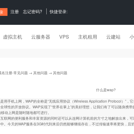
注册
忘记密码?
快捷登录:
虚拟主机
云服务器
VPS
主机租用
云建站
域名注册-常见问题
→
其他问题
→ 其他问题
什么是wap?
用手机上网，WAP的全称是“无线应用协议（Wireless Application Proto
全球性的开放协议。WAP实现了“世界在掌上”的美好理想，让我们有了可以随身携带
的移动上网是随时随地都可进行。
受互联网的便利服务和丰富资源的同时还可以从连网计算机前的方寸之地解放出来，可
中。今天的WAP服务在3G时代到来后仍然能够继续存在，不过传输速率将更快，且