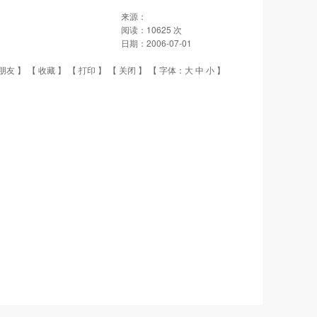
来源：
阅读：
10625
次
日期：
2006-07-01
朋友
】 【
收藏
】 【
打印
】 【
关闭
】 【 字体：
大
中
小
】