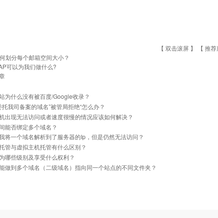
【 双击滚屏 】 【
推荐
何划分每个邮箱空间大小？
AP可以为我们做什么?
章
站为什么没有被百度/Google收录？
]委托我司备案的域名”被管局拒绝“怎么办？
机出现无法访问或者速度很慢的情况应该如何解决？
间能否绑定多个域名？
我将一个域名解析到了服务器的Ip，但是仍然无法访问？
托管与虚拟主机托管有什么区别？
为哪些级别及享受什么权利？
能做到多个域名（二级域名）指向同一个站点的不同文件夹？