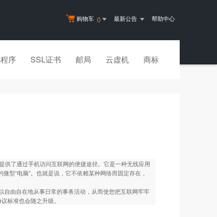
购物车
最新公告
帮助中心
0
小程序
SSL证书
邮局
云虚机
商标
col）”，它提供了通过手机访问互联网的便捷途径。它是一种无线应用
的微型“电脑”。也就是说，它不依赖某种网络而固定存在，
以自由自在地从事日常的事务活动，从而使您把互联网牢牢
协议标准也会随之升级。