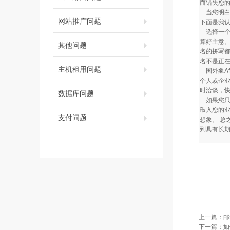
而错失您的
当您明白
网站推广问题
下面是我
选择一个
算好主意。
其他问题
名的拼写都
名不是正
主机租用问题
国外象Af
个人或企业
时洽谈，
数据库问题
如果您只想
敲入您的
支付问题
想象。 总
到具有长
上一篇：
邮
下一篇：
如