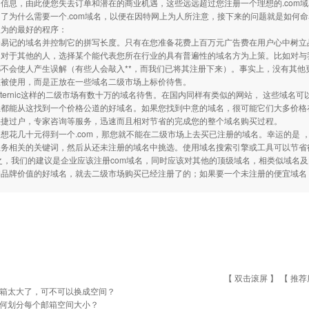
信息，由此使您失去订单和潜在的商业机遇，这些远远超过您注册一个理想的.com
了为什么需要一个.com域名，以便在因特网上为人所注意，接下来的问题就是如何
认为的最好的程序：
易记的域名并控制它的拼写长度。只有在您准备花费上百万元广告费在用户心中树立
对于其他的人，选择某个能代表您所在行业的具有普遍性的域名方为上策。比如对与我司来
不会使人产生误解（有些人会敲入**，而我们已将其注册下来）。事实上，没有其他更
在被使用，而是正放在一些域名二级市场上标价待售。
ternic这样的二级市场有数十万的域名待售。在国内同样有类似的网站， 这些域
都能从这找到一个价格公道的好域名。如果您找到中意的域名，很可能它们大多价格在
快捷过户，专家咨询等服务，迅速而且相对节省的完成您的整个域名购买过程。
花几十元得到一个.com，那您就不能在二级市场上去买已注册的域名。幸运的是 
业务相关的关键词，然后从还未注册的域名中挑选。使用域名搜索引擎或工具可以节省
之，我们的建议是企业应该注册com域名，同时应该对其他的顶级域名，相类似域名
期品牌价值的好域名，就去二级市场购买已经注册了的；如果要一个未注册的便宜域名
【 双击滚屏 】 【
推荐
箱太大了，可不可以换成空间？
何划分每个邮箱空间大小？