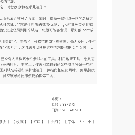
域名的花销。
命名，付款多少和在哪儿注册？
品牌形象并被列入搜索引擎时，选择一些别具一格的名称才
说，**就是个理想的域名-无论q ngk 的业务类型和域
好的途径得到那个域名。您很可能会发现，最好的.com域
名可以用关键字、主题区、价格范围或字母查询。毫无疑问，任何
1-10万元，这时您可以使用这些网站提供的安全支付，实
，已经有大量检索未注册域名的工具。利用这些工具，您只需
很多的时间。事实上，搜索引擎得到的某些域名将超乎您的
及国别域名等进行保护性注册，并指向相应的网站。 如果想找
，就应该考虑使用便捷的搜索工具。
来源：
阅读：
8873
次
日期：
2006-07-01
朋友
】 【
收藏
】 【
打印
】 【
关闭
】 【 字体：
大
中
小
】