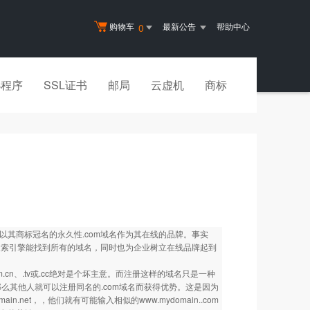
购物车
最新公告
帮助中心
0
小程序
SSL证书
邮局
云虚机
商标
以其商标冠名的永久性.com域名作为其在线的品牌。事实
个搜索引擎能找到所有的域名，同时也为企业树立在线品牌起到
m.cn、.tv或.cc绝对是个坏主意。而注册这样的域名只是一种
那么其他人就可以注册同名的.com域名而获得优势。这是因为
ain.net
，，他们就有可能输入相似的
www.mydomain..com