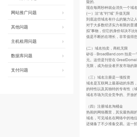
疑的.
现在每两秒种就会消失一个域名
网站推广问题
(一）沽“名”钓“域” 升值无限
到底这些域名有什么的魅力让
对于大多数经济实力有限的普通
其他问题
拟”事物，但它的身价却决不
值是不断的在增长，非常值得
主机租用问题
(二）域名拍卖，商机无限
矽谷 - BroadBand.com
数据库问题
元。这些是刊登在 GreatDo
无限，成为创业者开发市场的
支付问题
（三）域名注册是一项投资
域名是互联网上最基础的东西
的特性以及其独特的专有性（
域名市场为完全竞争的、开放
（四）注册域名淘桶金
热闹的网络圈里，其实最热闹
域名，可见域名在网络中的地
还储备了不少准备交易。这一