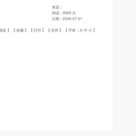
来源：
阅读：
9565
次
日期：
2006-07-01
朋友
】 【
收藏
】 【
打印
】 【
关闭
】 【 字体：
大
中
小
】