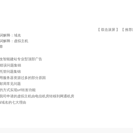
【 双击滚屏 】 【
推荐
词解释：域名
词解释：虚拟主机
章
改智能建站专业型顶部广告
常见错误问题集锦
托管问题集锦
用服务器资源过多的部分原因
邮局常见问题
的方式实现url转发功能
我司申请的虚拟主机由电信机房转移到网通机房
N域名的七大理由