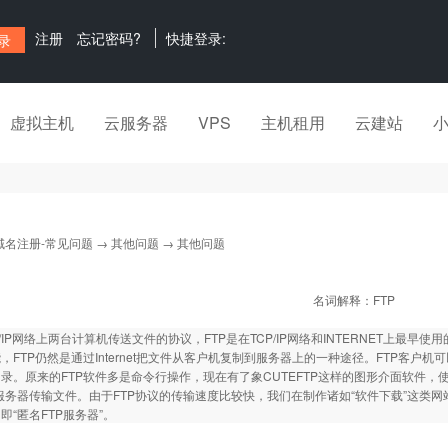
注册
忘记密码?
快捷登录:
虚拟主机
云服务器
VPS
主机租用
云建站
域名注册-常见问题
→
其他问题
→ 其他问题
名词解释：FTP
P/IP网络上两台计算机传送文件的协议，FTP是在TCP/IP网络和INTERNET上最早使用的
，FTP仍然是通过Internet把文件从客户机复制到服务器上的一种途径。FTP客
录。原来的FTP软件多是命令行操作，现在有了象CUTEFTP这样的图形介面软件，
服务器传输文件。由于FTP协议的传输速度比较快，我们在制作诸如“软件下载”这类
即“匿名FTP服务器”。