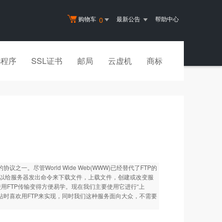
购物车
最新公告
帮助中心
0
小程序
SSL证书
邮局
云虚机
商标
协议之一。尽管World Wide Web(WWW)已经替代了FTP的
户机可以给服务器发出命令来下载文件，上载文件，创建或改变服
使用FTP传输变得方便易学。现在我们主要使用它进行“上
网站时喜欢用FTP来实现，同时我们这种服务面向大众，不需要