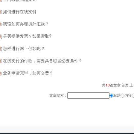
题
如何进行在线支付
]
题
我该如何办理境外汇款？
]
题
是否提供发票？如果索取?
]
题
怎样进行网上付款呢？
]
题
在线支付的付款，需要具备哪些必要条件？
]
题
业务申请完毕，如何交费？
]
共
10
篇文章 首页 上
文章搜索：
标题
内容