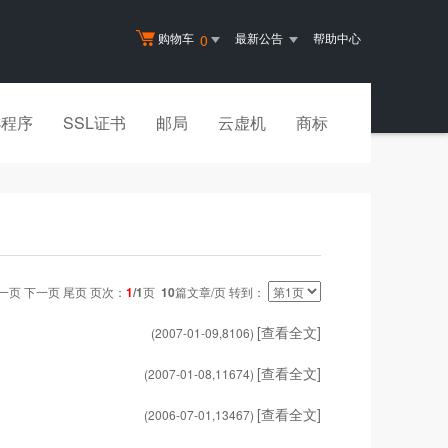
购物车
最新公告
帮助中心
0
小程序
SSL证书
邮局
云虚机
商标
一页 下一页 尾页 页次：
1
/1
页
10
篇文章/页 转到：
[查看全文]
(2007-01-09,
8106
)
[查看全文]
(2007-01-08,
11674
)
[查看全文]
(2006-07-01,
13467
)