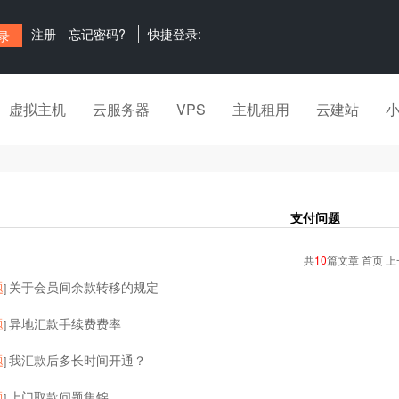
注册
忘记密码?
快捷登录:
虚拟主机
云服务器
VPS
主机租用
云建站
支付问题
共
10
篇文章 首页 上
题
关于会员间余款转移的规定
]
题
异地汇款手续费费率
]
题
我汇款后多长时间开通？
]
题
上门取款问题集锦
]